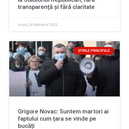
transparență și fără claritate
vineri, 18 februarie 2022
ȘTIRILE PRINCIPALE
Grigore Novac: Suntem martori ai
faptului cum țara se vinde pe
bucăți