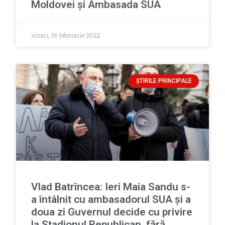
Moldovei și Ambasada SUA
vineri, 18 februarie 2022
ȘTIRILE PRINCIPALE
Vlad Batrîncea: Ieri Maia Sandu s-
a întâlnit cu ambasadorul SUA și a
doua zi Guvernul decide cu privire
la Stadionul Republican, fără