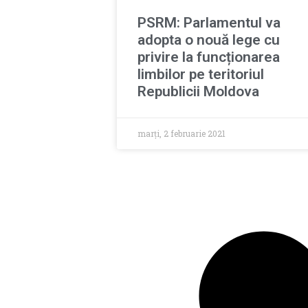
PSRM: Parlamentul va
adopta o nouă lege cu
privire la funcționarea
limbilor pe teritoriul
Republicii Moldova
marți, 2 februarie 2021