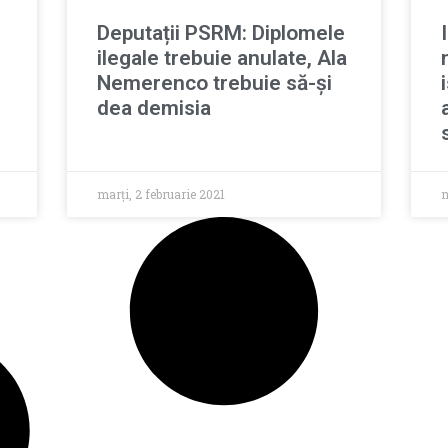
Deputații PSRM: Diplomele
ilegale trebuie anulate, Ala
Nemerenco trebuie să-și
dea demisia
marți, 2 februarie 2021
m