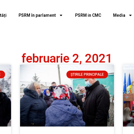
tăți
PSRM în parlament
PSRM in CMC
Media
februarie 2, 2021
E
ȘTIRILE PRINCIPALE