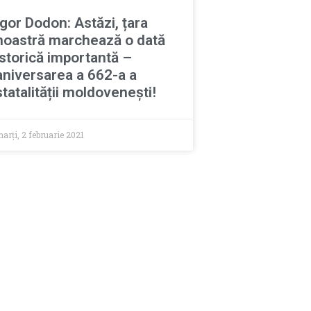
Igor Dodon: Astăzi, țara
noastră marchează o dată
istorică importantă –
aniversarea a 662-a a
statalității moldovenești!
arți, 2 februarie 2021