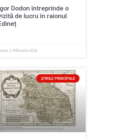
Igor Dodon întreprinde o
vizită de lucru în raionul
Edineț
arți, 2 februarie 2021
ȘTIRILE PRINCIPALE