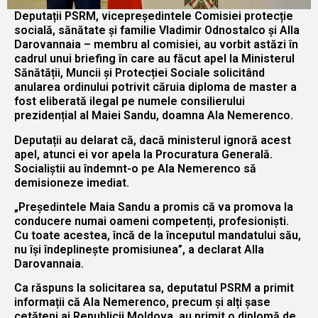
Deputații PSRM, vicepreședintele Comisiei protecție
socială, sănătate și familie Vladimir Odnostalco și Alla
Darovannaia – membru al comisiei, au vorbit astăzi în
cadrul unui briefing în care au făcut apel la Ministerul
Sănătății, Muncii și Protecției Sociale solicitând
anularea ordinului potrivit căruia diploma de master a
fost eliberată ilegal pe numele consilierului
prezidențial al Maiei Sandu, doamna Ala Nemerenco.
Deputații au delarat că, dacă ministerul ignoră acest
apel, atunci ei vor apela la Procuratura Generală.
Socialiștii au îndemnt-o pe Ala Nemerenco să
demisioneze imediat.
„Președintele Maia Sandu a promis că va promova la
conducere numai oameni competenți, profesioniști.
Cu toate acestea, încă de la începutul mandatului său,
nu își îndeplinește promisiunea”, a declarat Alla
Darovannaia.
Ca răspuns la solicitarea sa, deputatul PSRM a primit
informații că Ala Nemerenco, precum și alți șase
cetățeni ai Republicii Moldova, au primit o diplomă de