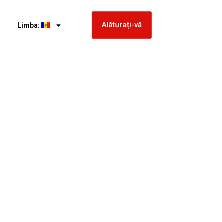
Alăturați-vă
Limba: