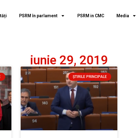
tăți
PSRM în parlament
PSRM in CMC
Media
iunie 29, 2019
E
ȘTIRILE PRINCIPALE