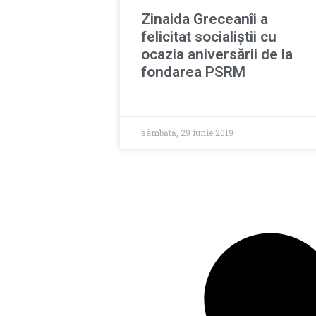
Zinaida Greceanîi a
felicitat socialiștii cu
ocazia aniversării de la
fondarea PSRM
sâmbătă, 29 iunie 2019