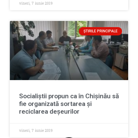
vineri, 7 iunie 2019
ȘTIRILE PRINCIPALE
Socialiștii propun ca în Chișinău să
fie organizată sortarea și
reciclarea deșeurilor
vineri, 7 iunie 2019