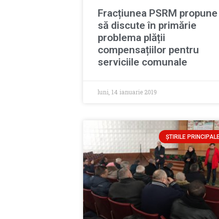
Fracțiunea PSRM propune
să discute în primărie
problema plății
compensațiilor pentru
serviciile comunale
luni, 14 ianuarie 2019
ȘTIRILE PRINCIPAL