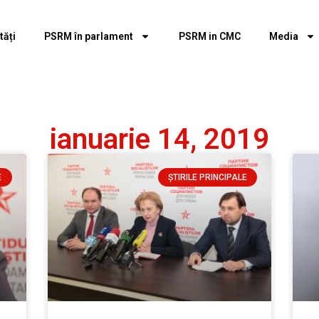
tăți
PSRM în parlament
PSRM in CMC
Media
ianuarie 14, 2019
E
ȘTIRILE PRINCIPALE