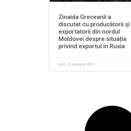
Zinaida Greceanîi a
discutat cu producătorii și
exportatorii din nordul
Moldovei despre situația
privind exportul în Rusia
luni, 14 ianuarie 2019