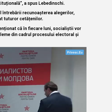
tituțională”, a spus Lebedinschi.
 întrebării recunoașterea alegerilor,
t tuturor cetățenilor.
ionat că în fiecare luni, socialiștii vor
bleme din cadrul procesului electoral și