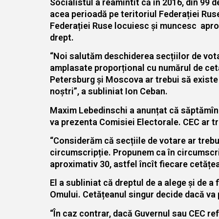
Socialistul a reamintit că în 2016, din 99 d
acea perioadă pe teritoriul Federației Ruse
Federației Ruse locuiesc și muncesc aproxi
drept.
“Noi salutăm deschiderea secțiilor de votar
amplasate proporțional cu numărul de cetățe
Petersburg și Moscova ar trebui să existe
noștri”, a subliniat Ion Ceban.
Maxim Lebedinschi a anunțat că săptămîna a
va prezenta Comisiei Electorale. CEC ar tre
“Considerăm că secțiile de votare ar trebu
circumscripție. Propunem ca în circumscripț
aproximativ 30, astfel încît fiecare cetățe
El a subliniat că dreptul de a alege și de a
Omului. Cetățeanul singur decide dacă va p
“În caz contrar, dacă Guvernul sau CEC ref