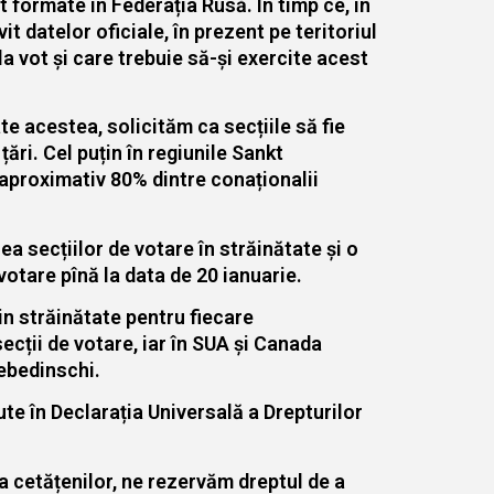
t formate în Federația Rusă. În timp ce, în
t datelor oficiale, în prezent pe teritoriul
 vot și care trebuie să-și exercite acest
te acestea, solicităm ca secțiile să fie
ări. Cel puțin în regiunile Sankt
aproximativ 80% dintre conaționalii
 secțiilor de votare în străinătate și o
votare pînă la data de 20 ianuarie.
in străinătate pentru fiecare
ecții de votare, iar în SUA și Canada
Lebedinschi.
zute în Declarația Universală a Drepturilor
a cetățenilor, ne rezervăm dreptul de a