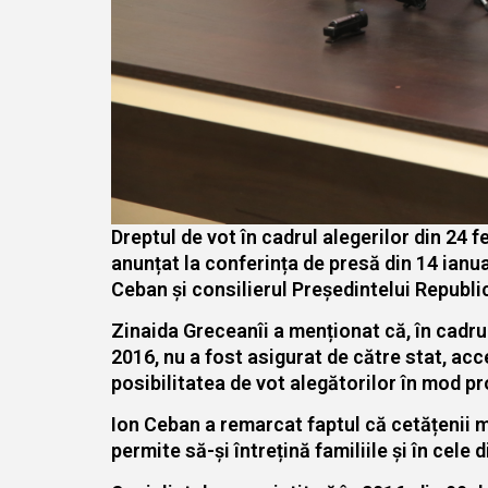
Dreptul de vot în cadrul alegerilor din 24 f
anunțat la conferința de presă din 14 ianu
Ceban și consilierul Președintelui Republ
Zinaida Greceanîi a menționat că, în cadrul 
2016, nu a fost asigurat de către stat, acc
posibilitatea de vot alegătorilor în mod pr
Ion Ceban a remarcat faptul că cetățenii m
permite să-și întrețină familiile și în cele