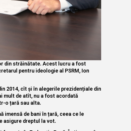
or din străinătate. Acest lucru a fost
cretarul pentru ideologie al PSRM, Ion
n 2014, cît și în alegerile prezidențiale din
i mult de atît, nu a fost acordată
r-o țară sau alta.
ă imensă de bani în țară, ceea ce le
e asigure dreptul la vot.