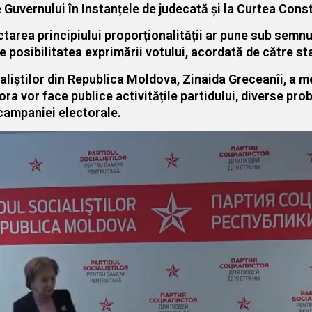
 Guvernului în Instanțele de judecată și la Curtea Cons
tarea principiului proporționalității ar pune sub semnul
 posibilitatea exprimării votului, acordată de către sta
iștilor din Republica Moldova, Zinaida Greceanîi, a menț
ra vor face publice activitățile partidului, diverse pro
l campaniei electorale.