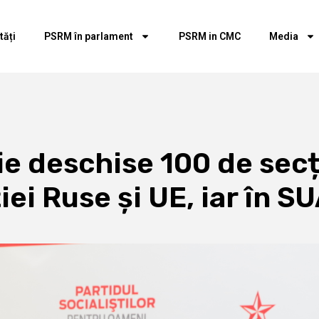
tăți
PSRM în parlament
PSRM in CMC
Media
ie deschise 100 de secț
iei Ruse și UE, iar în S