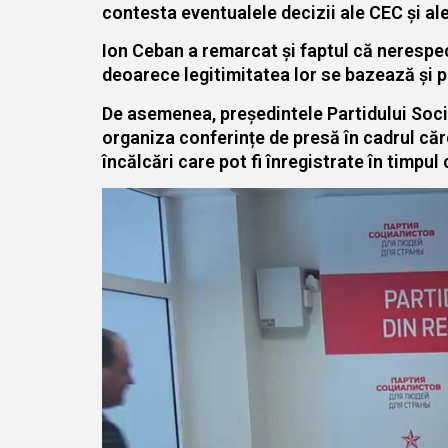
contesta eventualele decizii ale CEC și ale
Ion Ceban a remarcat și faptul că nerespec
deoarece legitimitatea lor se bazează și pe
De asemenea, președintele Partidului Social
organiza conferințe de presă în cadrul căro
încălcări care pot fi înregistrate în timpu