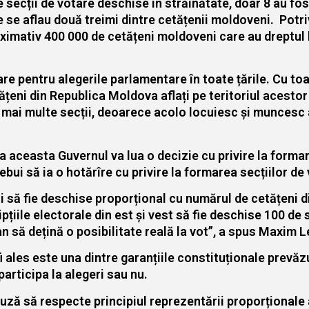
e secții de votare deschise în străinătate, doar 8 au fos
 se aflau două treimi dintre cetățenii moldoveni. Potrivi
mativ 400 000 de cetățeni moldoveni care au dreptul la
e pentru alegerile parlamentare în toate țările. Cu toa
ni din Republica Moldova aflați pe teritoriul acestor ț
 mai multe secții, deoarece acolo locuiesc și muncesc 
ceasta Guvernul va lua o decizie cu privire la formarea
bui să ia o hotărîre cu privire la formarea secțiilor de 
i să fie deschise proporțional cu numărul de cetățeni d
iile electorale din est și vest să fie deschise 100 de s
an să dețină o posibilitate reală la vot”, a spus Maxim 
 fi ales este una dintre garanțiile constituționale prevă
articipa la alegeri sau nu.
uză să respecte principiul reprezentării proporționale 