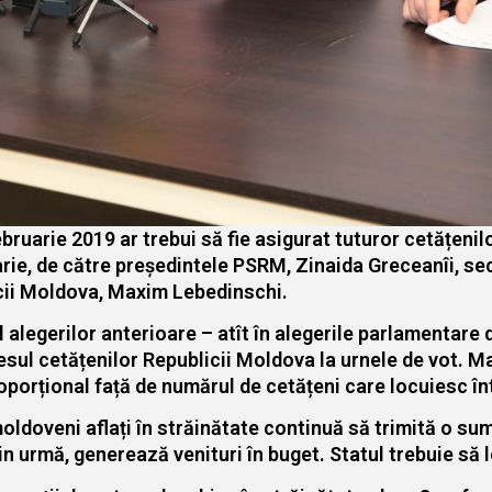
ebruarie 2019 ar trebui să fie asigurat tuturor cetățenil
arie, de către președintele PSRM, Zinaida Greceanîi, se
icii Moldova, Maxim Lebedinschi.
alegerilor anterioare – atît în alegerile parlamentare di
esul cetățenilor Republicii Moldova la urnele de vot. Ma
oporțional față de numărul de cetățeni care locuiesc înt
oldoveni aflați în străinătate continuă să trimită o sum
 din urmă, generează venituri în buget. Statul trebuie să l