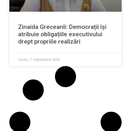
Zinaida Greceanîi: Democrații își
atribuie obligațiile executivului
drept propriile realizări
vineri, 7 septembrie 2018