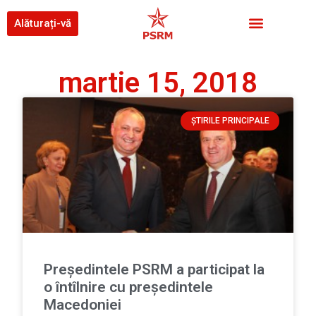
Alăturați-vă
martie 15, 2018
ȘTIRILE PRINCIPALE
Președintele PSRM a participat la
o întîlnire cu președintele
Macedoniei