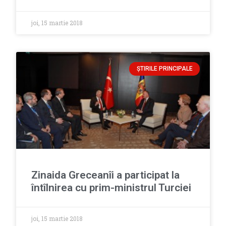
joi, 15 martie 2018
ȘTIRILE PRINCIPALE
Zinaida Greceanîi a participat la
întîlnirea cu prim-ministrul Turciei
joi, 15 martie 2018