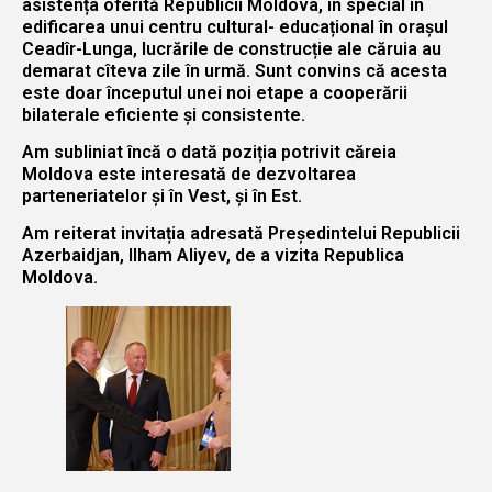
asistența oferită Republicii Moldova, în special în
edificarea unui centru cultural- educațional în orașul
Ceadîr-Lunga, lucrările de construcție ale căruia au
demarat cîteva zile în urmă. Sunt convins că acesta
este doar începutul unei noi etape a cooperării
bilaterale eficiente și consistente.
Am subliniat încă o dată poziția potrivit căreia
Moldova este interesată de dezvoltarea
parteneriatelor și în Vest, şi în Est.
Am reiterat invitația adresată Președintelui Republicii
Azerbaidjan, Ilham Aliyev, de a vizita Republica
Moldova.