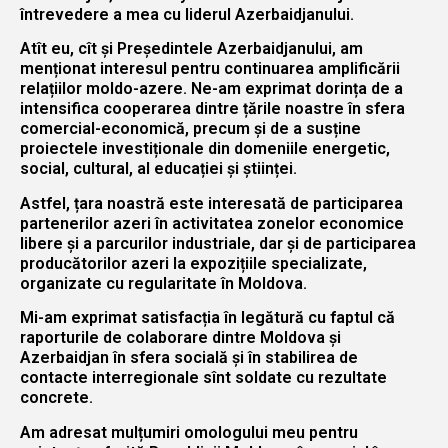
întrevedere a mea cu liderul Azerbaidjanului.
Atît eu, cît şi Preşedintele Azerbaidjanului, am
menționat interesul pentru continuarea amplificării
relațiilor moldo-azere. Ne-am exprimat dorința de a
intensifica cooperarea dintre țările noastre în sfera
comercial-economică, precum și de a susține
proiectele investiționale din domeniile energetic,
social, cultural, al educației și științei.
Astfel, țara noastră este interesată de participarea
partenerilor azeri în activitatea zonelor economice
libere și a parcurilor industriale, dar și de participarea
producătorilor azeri la expozițiile specializate,
organizate cu regularitate în Moldova.
Mi-am exprimat satisfacția în legătură cu faptul că
raporturile de colaborare dintre Moldova şi
Azerbaidjan în sfera socială și în stabilirea de
contacte interregionale sînt soldate cu rezultate
concrete.
Am adresat mulțumiri omologului meu pentru