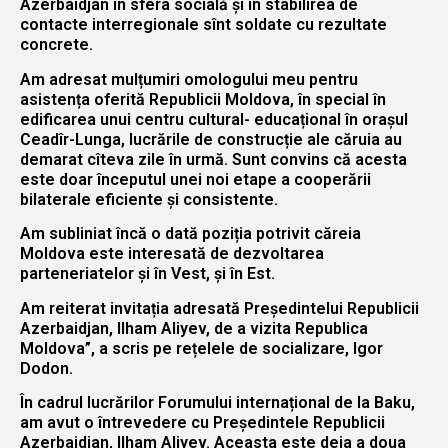
Azerbaidjan în sfera socială și în stabilirea de
contacte interregionale sînt soldate cu rezultate
concrete.
Am adresat mulțumiri omologului meu pentru
asistența oferită Republicii Moldova, în special în
edificarea unui centru cultural- educațional în orașul
Ceadîr-Lunga, lucrările de construcție ale căruia au
demarat cîteva zile în urmă. Sunt convins că acesta
este doar începutul unei noi etape a cooperării
bilaterale eficiente și consistente.
Am subliniat încă o dată poziția potrivit căreia
Moldova este interesată de dezvoltarea
parteneriatelor și în Vest, şi în Est.
Am reiterat invitația adresată Președintelui Republicii
Azerbaidjan, Ilham Aliyev, de a vizita Republica
Moldova”, a scris pe rețelele de socializare, Igor
Dodon.
În cadrul lucrărilor Forumului internațional de la Baku,
am avut o întrevedere cu Președintele Republicii
Azerbaidjan, Ilham Aliyev. Aceasta este deja a doua