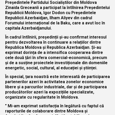
Președintele Partidului Socialiștilor din Moldova
Zinaida Greceanîi a participat la întîlnirea Președintelui
Republicii Moldova, Igor Dodon cu Președintele
Republicii Azerbaidjan, Ilham Aliyev din cadrul
Forumului internațional de la Baku, care a avut loc în
capitala Azerbaidjanului.
În cadrul întîlnirii, președinții și-au confirmat interesul
pentru dezvoltarea în continuare a relațiilor dintre
Republica Moldova și Republica Azerbaidjan. Și-au
exprimat dorința de a intensifica cooperarea dintre
cele două țări în sfera comercial-economică, precum
și de a susține proiectele investiționale din domeniile
energetic, social, cultural, al educației și științei.
În special, țara noastră este interesată de participarea
partenerilor azeri în activitatea zonelor economice
libere și a parcurilor industriale, dar și de participarea
producătorilor azeri la expozițiile specializate,
organizate cu regularitate în Moldova.
” Mi-am exprimat satisfacția în legătură cu faptul că
raporturile de colaborare dintre Moldova şi