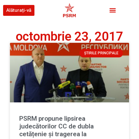
Alăturați-vă
octombrie 23, 2017
ȘTIRILE PRINCIPALE
PSRM propune lipsirea
judecătorilor CC de dubla
cetățenie și tragerea la