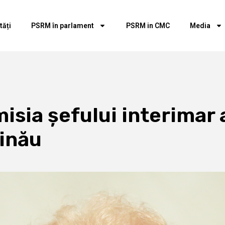
tăți
PSRM în parlament
PSRM in CMC
Media
misia șefului interimar 
șinău