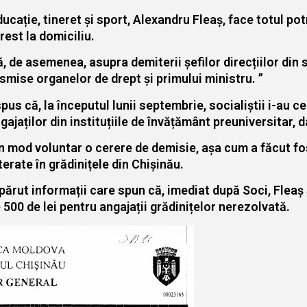
ducație, tineret și sport, Alexandru Fleaș, face totul pot
rest la domiciliu.
tă, de asemenea, asupra demiterii șefilor direcțiilor din
ansmise organelor de drept și primului ministru. ”
spus că, la începutul lunii septembrie, socialiștii i-au c
gajaților din instituțiile de învățământ preuniversitar, 
 în mod voluntar o cerere de demisie, așa cum a făcut fo
erate în grădinițele din Chișinău.
 apărut informații care spun că, imediat după Soci, Fleaș
 500 de lei pentru angajații grădinițelor nerezolvată.