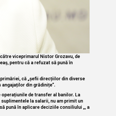
s către viceprimarul Nistor Grozavu, de
leaș, pentru că a refuzat să pună în
imăriei, că „șefii direcțiilor din diverse
 angajaților din grădinițe”.
 operațiunile de transfer al banilor. La
at suplimentele la salarii, nu am primit un
ă pună în aplicare deciziile consiliului „, a