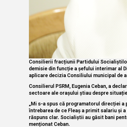
Consilierii fracțiunii Partidului Socialișt
demisie din funcție a șefului interimar al D
aplicare decizia Consiliului municipal de a
Consilierul PSRM, Eugenia Ceban, a declarat 
sectoare ale orașului știau despre situație
„Mi s-a spus că programatorul direcției a p
întrebarea de ce Fleaș a primit salariu și a 
răspuns clar. Socialiștii au găsit bani pent
menționat Ceban.