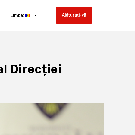
Alăturați-vă
Limba:
al Direcției