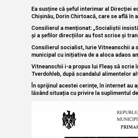
Ea susține că șeful interimar al Direcției e
Chișinău, Dorin Chirtoacă, care se află în a
Consilierul a menționat: „Socialiștii insis
și a șefilor direcțiilor au fost scrise și tr
Consilierul socialist, Iurie Vitneanschii a 
municipal cu inițiativa de a aloca adaos an
Vitneanschii i-a propus lui Fleaș să scrie
Tverdohleb, după scandalul alimentelor alt
În sprijinul acestei cerințe, în internet au
lăsând situația cu privire la suplimentul de