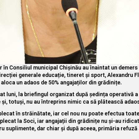
ilor în Consiliul municipal Chișinău au înaintat un demer
irecției generale educație, tineret și sport, Alexandru F
 aloca un adaos de 50% angajaților din grădinițe.
luni, la briefingul organizat după ședința operativă a pr
 și, totuși, nu au întreprins nimic ca să plătească adaos
lecat în străinătate, iar cel nou nu poate efectua toate
plecat la Soci, iar angajații din grădinițe nu și-au ridic
ru suplimente, dar chiar și după aceea, primăria refuză s