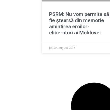
PSRM: Nu vom permite să
fie ștearsă din memorie
amintirea eroilor-
eliberatori ai Moldovei
joi, 24 august 2017