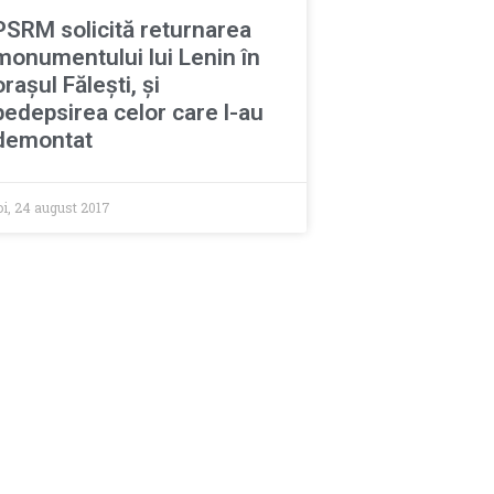
PSRM solicită returnarea
monumentului lui Lenin în
orașul Fălești, și
pedepsirea celor care l-au
demontat
oi, 24 august 2017