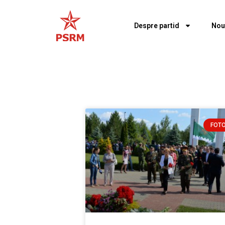
Despre partid
Nou
FOT