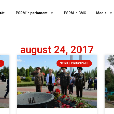
tăți
PSRM în parlament
PSRM in CMC
Media
august 24, 2017
O
ȘTIRILE PRINCIPALE