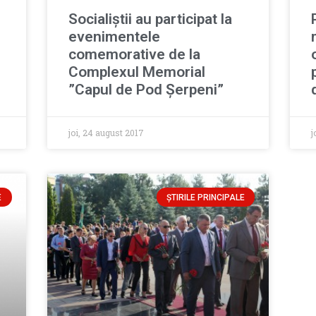
Socialiștii au participat la
evenimentele
comemorative de la
Complexul Memorial
”Capul de Pod Șerpeni”
joi, 24 august 2017
j
E
ȘTIRILE PRINCIPALE