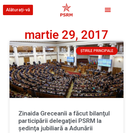
Alăturați-vă
martie 29, 2017
ȘTIRILE PRINCIPALE
Zinaida Greceanîi a făcut bilanţul
participării delegaţiei PSRM la
şedinţa jubiliară a Adunării