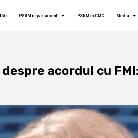
tăți
PSRM în parlament
PSRM in CMC
Media
 despre acordul cu FMI: