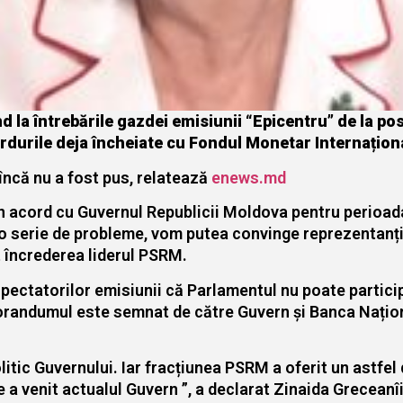
nd la întrebările gazdei emisiunii “Epicentru” de la p
ordurile deja încheiate cu Fondul Monetar Internațion
 încă nu a fost pus, relatează
enews.md
un acord cu Guvernul Republicii Moldova pentru perioa
ru o serie de probleme, vom putea convinge reprezentanț
t încrederea liderul PSRM.
ectatorilor emisiunii că Parlamentul nu poate particip
dumul este semnat de către Guvern și Banca Națională
litic Guvernului. Iar fracțiunea PSRM a oferit un astfel 
e a venit actualul Guvern ”, a declarat Zinaida Greceanîi