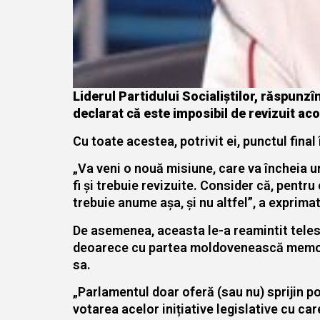
Liderul Partidului Socialiștilor, răspunzî
declarat că este imposibil de revizuit ac
Cu toate acestea, potrivit ei, punctul final
„Va veni o nouă misiune, care va încheia 
fi și trebuie revizuite. Consider că, pent
trebuie anume așa, și nu altfel”, a exprima
De asemenea, aceasta le-a reamintit telesp
deoarece cu partea moldovenească memoran
sa.
„Parlamentul doar oferă (sau nu) sprijin po
votarea acelor inițiative legislative cu car