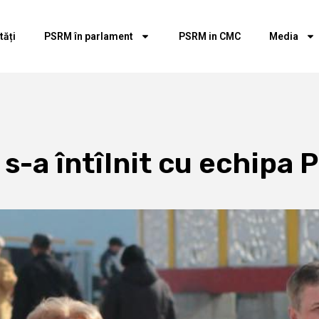
tăți
PSRM în parlament
PSRM in CMC
Media
s-a întîlnit cu echipa 