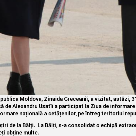
epublica Moldova, Zinaida Greceanîi, a vizitat, astăzi, 
să de Alexandru Usatîi a participat la Ziua de informare
rmare națională a cetățenilor, pe întreg teritoriul repub
i de la Bălți. La Bălți, s-a consolidat o echipă extrao
eți obține multe.