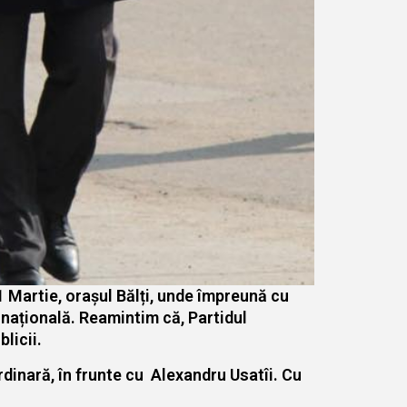
31 Martie, orașul Bălți, unde împreună cu
 națională. Reamintim că, Partidul
licii.
rdinară, în frunte cu Alexandru Usatîi. Cu