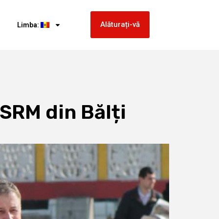
Alăturați-vă
Limba:
PSRM din Bălți