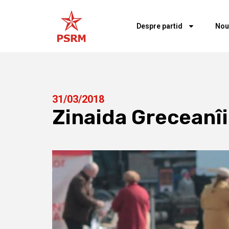
Despre partid
Nou
31/03/2018
Zinaida Greceanîi 