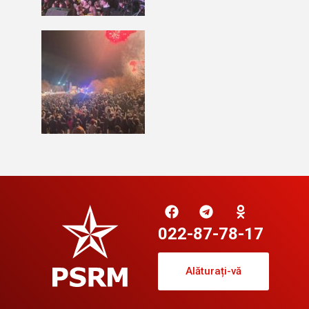
022-87-78-17
Alăturați-vă