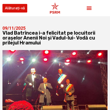
Alăturați-vă
09/11/2025
Vlad Batrîncea i-a felicitat pe locuitorii
orașelor Anenii Noi și Vadul-lui- Vodă cu
prilejul Hramului