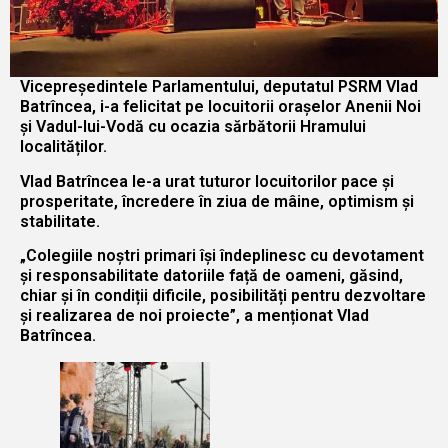
Vicepreședintele Parlamentului, deputatul PSRM Vlad
Batrîncea, i-a felicitat pe locuitorii orașelor Anenii Noi
și Vadul-lui-Vodă cu ocazia sărbătorii Hramului
localităților.
Vlad Batrîncea le-a urat tuturor locuitorilor pace și
prosperitate, încredere în ziua de mâine, optimism și
stabilitate.
„Colegiile noștri primari își îndeplinesc cu devotament
și responsabilitate datoriile față de oameni, găsind,
chiar și în condiții dificile, posibilități pentru dezvoltare
și realizarea de noi proiecte”, a menționat Vlad
Batrîncea.