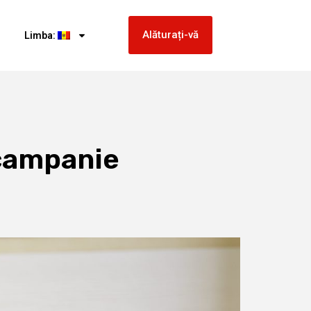
Alăturați-vă
Limba:
 campanie