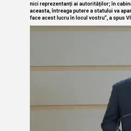
nici reprezentanți ai autorităților; în cab
aceasta, întreaga putere a statului va apar
face acest lucru în locul vostru”, a spus V
Player
video