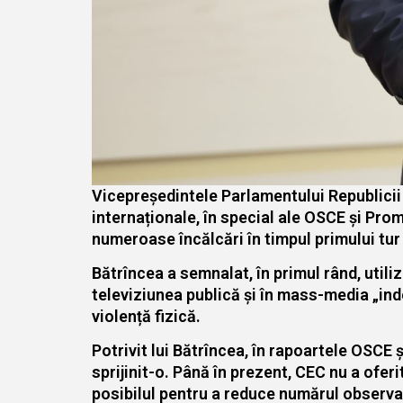
Vicepreședintele Parlamentului Republicii M
internaționale, în special ale OSCE și Prom
numeroase încălcări în timpul primului tur 
Bătrîncea a semnalat, în primul rând, util
televiziunea publică și în mass-media „inde
violență fizică.
Potrivit lui Bătrîncea, în rapoartele OSCE
sprijinit-o. Până în prezent, CEC nu a oferi
posibilul pentru a reduce numărul observat