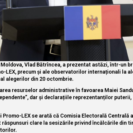
oldova, Vlad Bătrîncea, a prezentat astăzi, într-un bri
o-LEX, precum și ale observatorilor internaționali la al
al alegerilor din 20 octombrie.
izarea resurselor administrative în favoarea Maiei Sand
pendente”, dar și declarațiile reprezentanților puterii,
 și Promo-LEX se arată că Comisia Electorală Centrală a
t răspunsuri clare la sesizările privind încălcările din t
orilor.