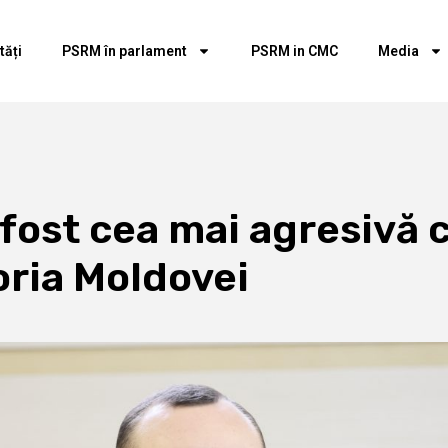
tăți
PSRM în parlament
PSRM in CMC
Media
 fost cea mai agresivă
oria Moldovei