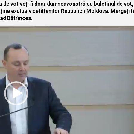
ina de vot veți fi doar dumneavoastră cu buletinul de vo
ține exclusiv cetățenilor Republicii Moldova. Mergeți la
lad Bătrîncea.