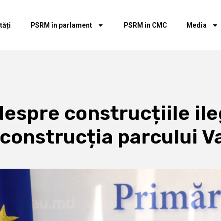
tăți
PSRM în parlament
PSRM in CMC
Media
despre construcțiile il
construcția parcului Va