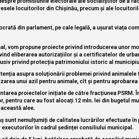
spre promisiunile electorale ale socialiștilor de a fac
resele locuitorilor din Chișinău, precum și ale locuitoril
crată din parlament, pe cale legală, a ușurat viața comp
l, vom propune proiecte privind introducerea unor modif
vind eliberarea autorizațiilor și a certificatelor de urba
lusiv privind protecția patrimoniului istoric al municipi
 atenția asupra soluționării problemei privind animalele 
zarea unui azil pentru animale, cît și pentru aprobare
ntarea proiectelor inițiate de către fracțiunea PSRM. 
r, pentru care au fost alocați 12 mln. lei din bugetul mu
 această alee.
aș sunt nemulțumiți de calitatea lucrărilor efectuate în
 executorilor în cadrul ședinței consiliului municipal.