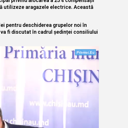
icipal privind alocarea a 25% compensații
să utilizeze aragazele electrice. Această
lei pentru deschiderea grupelor noi în
 va fi discutat în cadrul ședinței consiliului