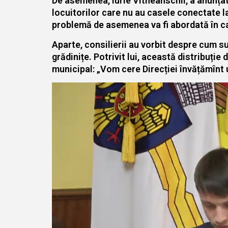
De asemenea, Iurie Vitneanschii, a anunțat
locuitorilor care nu au casele conectate l
problemă de asemenea va fi abordată în c
Aparte, consilierii au vorbit despre cum su
grădinițe. Potrivit lui, această distribuție 
municipal: „Vom cere Direcției învățămînt un