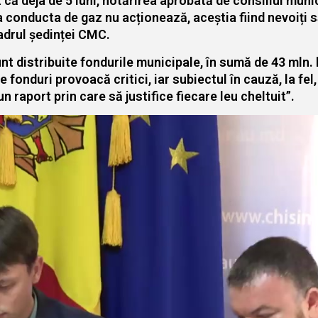
 că deja de 5 luni, hotărîrea aprobată de consiliul mun
a conducta de gaz nu acționează, aceștia fiind nevoiți 
adrul ședinței CMC.
nt distribuite fondurile municipale, în sumă de 43 mln. 
de fonduri provoacă critici, iar subiectul în cauză, la fel,
 raport prin care să justifice fiecare leu cheltuit”.