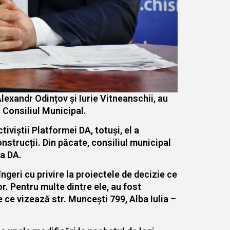
 Alexandr Odințov și Iurie Vitneanschii, au
n Consiliul Municipal.
iviștii Platformei DA, totuși, el a
nstrucții. Din păcate, consiliul municipal
ma DA.
ngeri cu privire la proiectele de decizie ce
r. Pentru multe dintre ele, au fost
ce vizează str. Muncești 799, Alba Iulia –