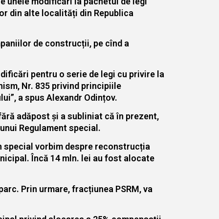
e unele modificări la pachetul de legi
or din alte localități din Republica
aniilor de construcții, pe cînd a
icări pentru o serie de legi cu privire la
nism, Nr. 835 privind principiile
ului”, a spus Alexandr Odințov.
fără adăpost și a subliniat că în prezent,
a unui Regulament special.
În special vorbim despre reconstrucția
nicipal. Încă 14 mln. lei au fost alocate
 parc. Prin urmare, fracțiunea PSRM, va