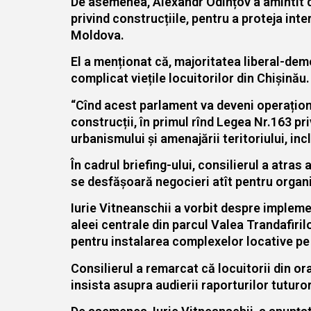
De asemenea, Alexandr Odințov a amintit de
privind construcțiile, pentru a proteja inte
Moldova.
El a menționat că, majoritatea liberal-demo
complicat viețile locuitorilor din Chișinău.
“Cînd acest parlament va deveni operaționa
construcții, în primul rînd Legea Nr.163 pri
urbanismului şi amenajării teritoriului, inc
În cadrul briefing-ului, consilierul a atras
se desfășoară negocieri atît pentru organi
Iurie Vitneanschii a vorbit despre impleme
aleei centrale din parcul Valea Trandafirilo
pentru instalarea complexelor locative pe
Consilierul a remarcat că locuitorii din or
insista asupra audierii raporturilor tuturor