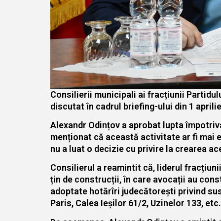
Consilierii municipali ai fracțiunii Partidu
discutat în cadrul briefing-ului din 1 apri
Alexandr Odințov a aprobat lupta împotriva 
menționat că această activitate ar fi mai e
nu a luat o decizie cu privire la crearea a
Consilierul a reamintit că, liderul fracțiu
țin de construcții, în care avocații au con
adoptate hotărîri judecătorești privind su
Paris, Calea Ieșilor 61/2, Uzinelor 133, etc.