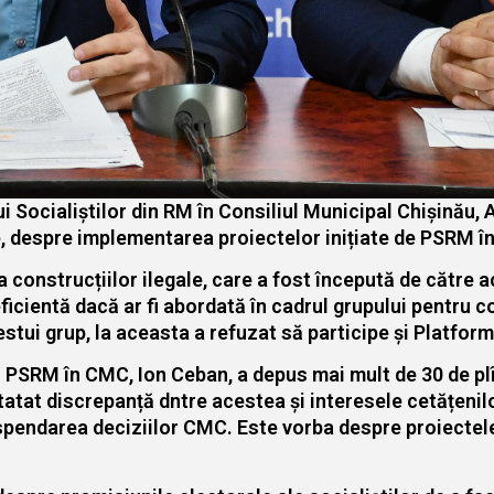
lui Socialiștilor din RM în Consiliul Municipal Chișinău,
lie, despre implementarea proiectelor inițiate de PSRM î
construcțiilor ilegale, care a fost începută de către act
ficientă dacă ar fi abordată în cadrul grupului pentru co
cestui grup, la aceasta a refuzat să participe și Platfor
nii PSRM în CMC, Ion Ceban, a depus mai mult de 30 de plî
statat discrepanță dntre acestea și interesele cetățenilo
spendarea deciziilor CMC. Este vorba despre proiectele 