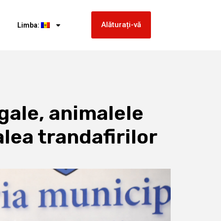
Alăturați-vă
Limba:
egale, animalele
lea trandafirilor