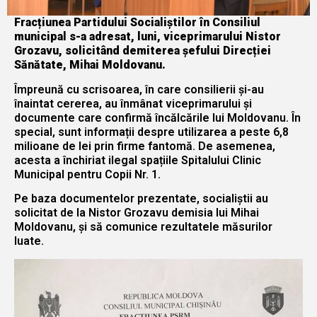
Fracțiunea Partidului Socialiștilor în Consiliul
municipal s-a adresat, luni, viceprimarului Nistor
Grozavu, solicitând demiterea șefului Direcției
Sănătate, Mihai Moldovanu.
Împreună cu scrisoarea, în care consilierii și-au
înaintat cererea, au înmânat viceprimarului și
documente care confirmă încălcările lui Moldovanu. În
special, sunt informații despre utilizarea a peste 6,8
milioane de lei prin firme fantomă. De asemenea,
acesta a închiriat ilegal spațiile Spitalului Clinic
Municipal pentru Copii Nr. 1.
Pe baza documentelor prezentate, socialiștii au
solicitat de la Nistor Grozavu demisia lui Mihai
Moldovanu, și să comunice rezultatele măsurilor
luate.