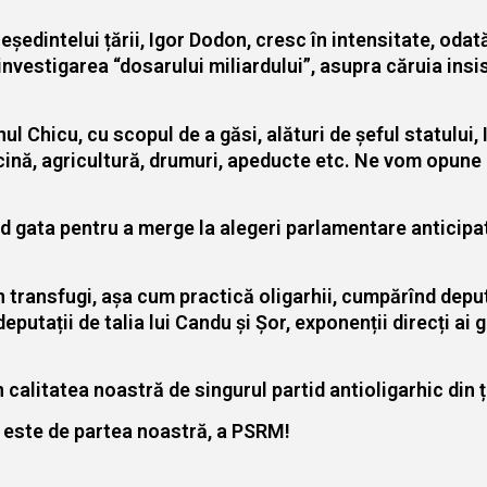
reședintelui țării, Igor Dodon, cresc în intensitate, od
investigarea “dosarului miliardului”, asupra căruia insis
l Chicu, cu scopul de a găsi, alături de șeful statului, 
cină, agricultură, drumuri, apeducte etc. Ne vom opune i
d gata pentru a merge la alegeri parlamentare anticipa
 transfugi, așa cum practică oligarhii, cumpărînd deput
putații de talia lui Candu și Șor, exponenții direcți ai g
 calitatea noastră de singurul partid antioligarhic din ț
a este de partea noastră, a PSRM!