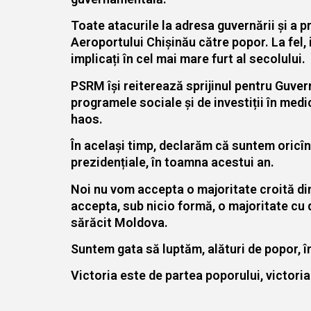
Toate atacurile la adresa guvernării și a p
Aeroportului Chișinău către popor. La fel, 
implicați în cel mai mare furt al secolului.
PSRM își reiterează sprijinul pentru Guvernu
programele sociale și de investiții în medi
haos.
În același timp, declarăm că suntem oricîn
prezidențiale, în toamna acestui an.
Noi nu vom accepta o majoritate croită din
accepta, sub nicio formă, o majoritate cu de
sărăcit Moldova.
Suntem gata să luptăm, alături de popor, în
Victoria este de partea poporului, victori