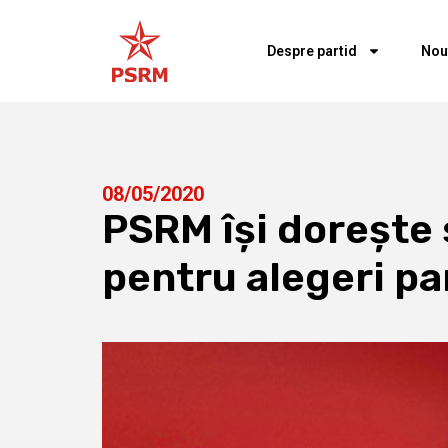
Despre partid
Nou
08/05/2020
PSRM își dorește s
pentru alegeri p