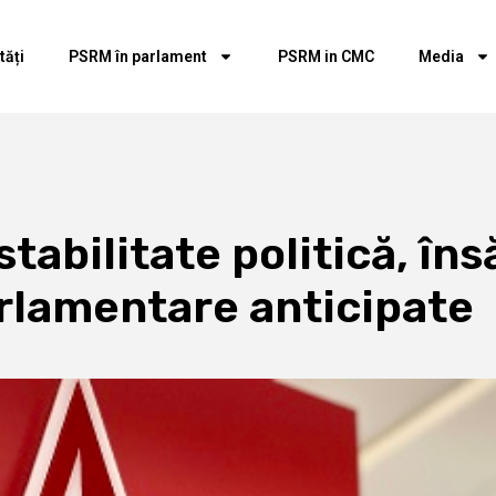
tăți
PSRM în parlament
PSRM in CMC
Media
tabilitate politică, îns
arlamentare anticipate