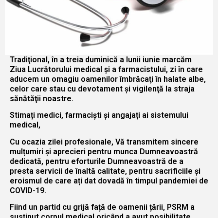
Tradiţional, în a treia duminică a lunii iunie marcăm
Ziua Lucrătorului medical şi a farmacistului, zi în care
aducem un omagiu oamenilor îmbrăcaţi în halate albe,
celor care stau cu devotament şi vigilenţă la straja
sănătăţii noastre.
Stimați medici, farmaciști și angajați ai sistemului
medical,
Cu ocazia zilei profesionale, Vă transmitem sincere
mulțumiri și aprecieri pentru munca Dumneavoastră
dedicată, pentru eforturile Dumneavoastră de a
presta servicii de înaltă calitate, pentru sacrificiile și
eroismul de care ați dat dovadă în timpul pandemiei de
COVID-19.
Fiind un partid cu grijă față de oamenii țării, PSRM a
susținut corpul medical oricând a avut posibilitate.