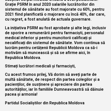
Grație PSRM în anul 2020 salariile lucrătorilor din
sistemul de sănătate au fost majorate cu 60%, pentru
2021 fiind planificată o majorare cu încă 40%, dar care,
cu regret, a fost anulată de actuala guvernare.
La inițiativa PSRM au fost aprobate și alte legi, inclusiv
de sporire a remunerării pentru farmaciști, personalul
medical inferior și pentru muncitorii calificați și
necalificați din sistemul de sănătate. Vom continua să
lucrăm pentru cetățenii Republicii Moldova ca să-i
motivăm să muncească și să se afirme aici, în
Republica Moldova.
Stimați lucrători medicali și farmaciști,
Cu acest frumos prilej, Vă dorim să aveți parte de
multă sănătate, de respect din partea colegilor și a
pacienților, de susținere și apreciere din partea
autorităților, iar în familiile Dumneavoastră să dăinuie
pacea și armonia!
Partidul Socialiștilor din Republica Moldova