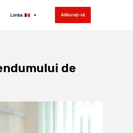
Alăturați-vă
Limba:
rendumului de