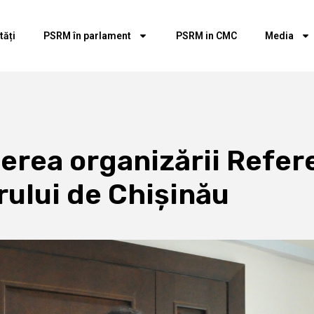
tăți
PSRM în parlament
PSRM in CMC
Media
derea organizării Refe
rului de Chişinău