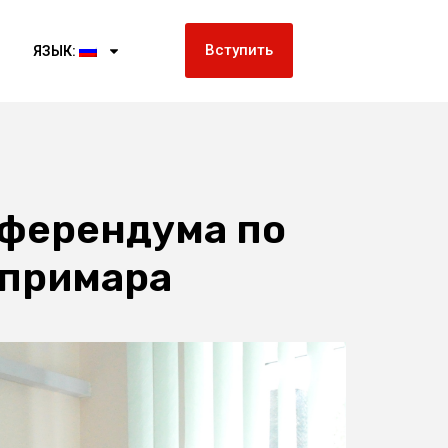
Вступить
ЯЗЫК:
еферендума по
 примара