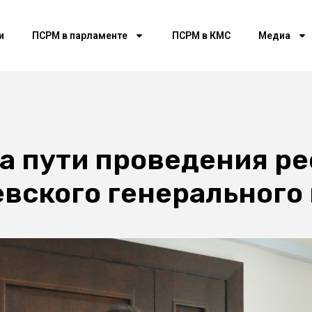
и
ПСРМ в парламенте
ПСРМ в КМС
Медиа
а пути проведения р
вского генерального