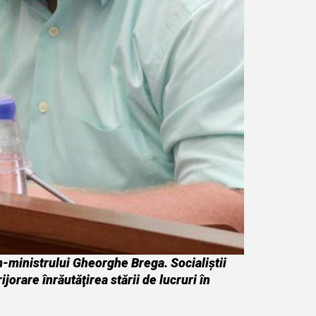
im-ministrului Gheorghe Brega.
Socialiştii
jorare înrăutăţirea stării de lucruri în