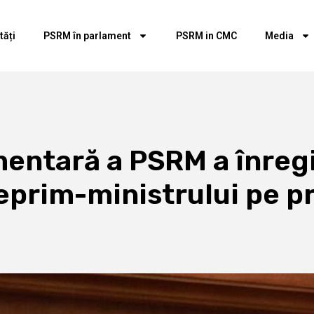
tăți
PSRM în parlament
PSRM in CMC
Media
entară a PSRM a înregi
eprim-ministrului pe p