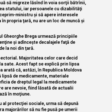
ă să migreze lăsînd în voia sorţii bătrînii,
tea statului, iar persoanele cu dizabilităţi
viceprim-ministru şi să apere interesele
 în propria ţară, nu are un loc de muncă şi
mnul Gheorghe Brega urmează principiile
nţine şi adînceşte decalajele faţă de
e la noi din ţară.
rsectorial. Majoritatea celor care decid
la sate. Acest fapt se explică prin lipsa
ea arată că, astăzi, în Republica Moldova
ută lipsă de medicamente, materiale
eficia de dreptul legal la medicamente
e are nevoie, fiind lăsată de actualii
ează în moţiune.
u al protecţiei sociale, urma să depună
ara majorărilor să nu fie pusă pe umerii