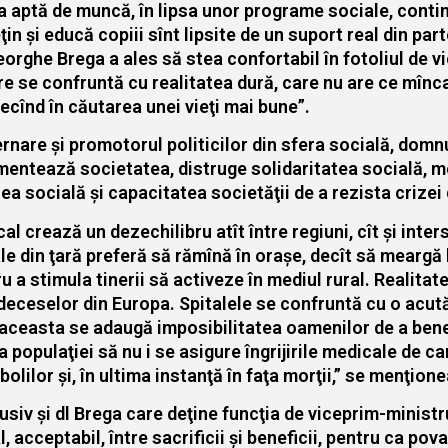
ia aptă de muncă, în lipsa unor programe sociale, continu
reţin şi educă copiii sînt lipsite de un suport real din par
heorghe Brega a ales să stea confortabil în fotoliul de 
are se confruntă cu realitatea dură, care nu are ce mînca
lecînd în căutarea unei vieţi mai bune”.
guvernare şi promotorul politicilor din sfera socială, do
mentează societatea, distruge solidaritatea socială, me
a socială şi capacitatea societăţii de a rezista crizei d
al crează un dezechilibru atît între regiuni, cît şi inte
ale din ţară preferă să rămînă în oraşe, decît să meargă 
a stimula tinerii să activeze în mediul rural. Realitat
şi deceselor din Europa. Spitalele se confruntă cu o ac
a aceasta se adaugă imposibilitatea oamenilor de a ben
opulaţiei să nu i se asigure îngrijirile medicale de car
 bolilor şi, în ultima instanţă în faţa morţii,” se menţion
siv şi dl Brega care deţine funcţia de viceprim-ministr
 acceptabil, între sacrificii şi beneficii, pentru ca pov