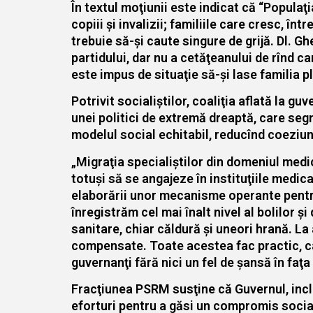
În textul moţiunii este indicat că “Populaţ
copiii şi invalizii; familiile care cresc, înt
trebuie să-şi caute singure de grijă. Dl. G
partidului, dar nu a cetăţeanului de rînd c
este impus de situaţie să-şi lase familia p
Potrivit socialiştilor, coaliţia aflată la 
unei politici de extremă dreaptă, care seg
modelul social echitabil, reducînd coeziune
„Migraţia specialiştilor din domeniul medic
totuşi să se angajeze în instituţiile medic
elaborării unor mecanisme operante pentru 
înregistrăm cel mai înalt nivel al bolilor 
sanitare, chiar căldură şi uneori hrană. L
compensate. Toate acestea fac practic, ca p
guvernanţi fără nici un fel de şansă în faţa
Fracţiunea PSRM susţine că Guvernul, inclu
eforturi pentru a găsi un compromis social,