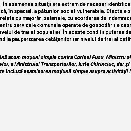
ie. În asemenea situaţii era extrem de necesar identifi
ză, în special, a păturilor social-vulnerabile. Efectele 
orelate cu majorări salariale, cu acordarea de indemnizaţ
pentru serviciile comunale operate de gospodăriile casni
velul de trai al populaţiei. În aceste condiţii puterea 
nd la pauperizarea cetăţenilor iar nivelul de trai al ce
nă acum moţiuni simple contra Corinei Fusu, Ministru al 
or, a Ministrului Transporturilor, Iurie Chirinciuc, dar şi 
este inclusă examinarea moţiunii simple asupra activităţii 