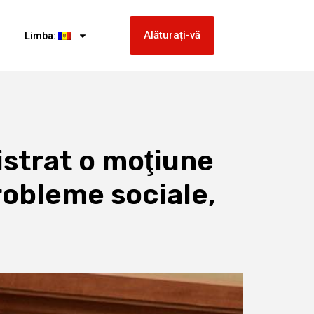
Alăturați-vă
Limba:
strat o moţiune
robleme sociale,