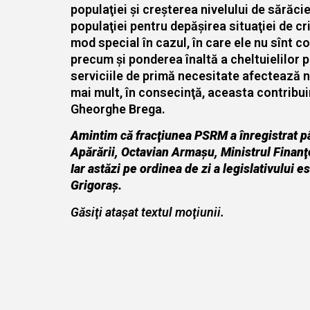
populaţiei şi creşterea nivelului de sărăc
populaţiei pentru depăşirea situaţiei de cri
mod special în cazul, în care ele nu sînt c
precum şi ponderea înaltă a cheltuielilor 
serviciile de primă necesitate afectează ni
mai mult, în consecinţă, aceasta contribui
Gheorghe Brega.
Amintim că fracţiunea PSRM a înregistrat pâ
Apărării, Octavian Armaşu, Ministrul Finanţel
Iar astăzi pe ordinea de zi a legislativului 
Grigoraş.
Găsiţi ataşat textul moţiunii.