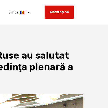
Alăturați-vă
Limba:
Ruse au salutat
edinţa plenară a