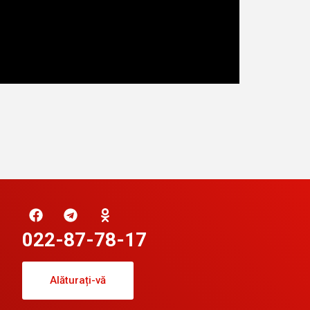
022-87-78-17
Alăturați-vă