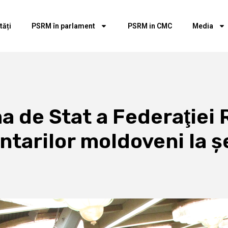
tăți
PSRM în parlament
PSRM in CMC
Media
a de Stat a Federaţiei 
tarilor moldoveni la ş