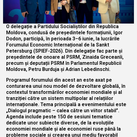
O delegație a Partidului Socialiștilor din Republica
Moldova, condusă de președintele formațiunii, Igor
Dodon, participă, în perioada 3–6 iunie, la lucrările
Forumului Economic Internațional de la Sankt
Petersburg (SPIEF-2026). Din delegație fac parte și
președintele de onoare al PSRM, Zinaida Greceanîi,
precum și deputații PSRM în Parlamentul Republicii
Moldova, Petru Burduja și Adrian Lebedinschi.
Programul forumului din acest an este axat pe
conturarea unui nou model de dezvoltare globală, în
contextul transformărilor economiei mondiale și al
tranziției către un sistem multipolar al relațiilor
internaționale. Tema principală a evenimentului este
„Dialogul pragmatic – calea către un viitor stabil”.
Agenda include peste 150 de sesiuni tematice
dedicate unor subiecte diverse, de la evoluțiile
economiei mondiale și ale economiei ruse până la
probleme sociale și crearea unui mediu favorabil