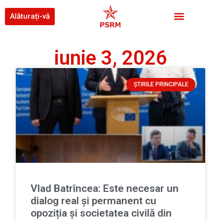
Alăturați-vă
iunie 3, 2026
ȘTIRILE PRINCIPALE
Vlad Batrîncea: Este necesar un
dialog real și permanent cu
opoziția și societatea civilă din