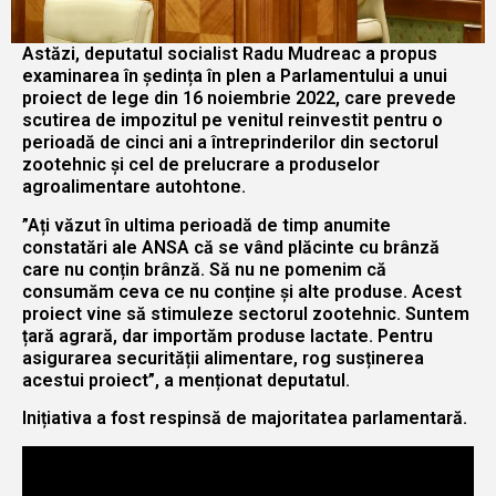
Astăzi, deputatul socialist Radu Mudreac a propus
examinarea în ședința în plen a Parlamentului a unui
proiect de lege din 16 noiembrie 2022, care prevede
scutirea de impozitul pe venitul reinvestit pentru o
perioadă de cinci ani a întreprinderilor din sectorul
zootehnic și cel de prelucrare a produselor
agroalimentare autohtone.
”Ați văzut în ultima perioadă de timp anumite
constatări ale ANSA că se vând plăcinte cu brânză
care nu conțin brânză. Să nu ne pomenim că
consumăm ceva ce nu conține și alte produse. Acest
proiect vine să stimuleze sectorul zootehnic. Suntem
țară agrară, dar importăm produse lactate. Pentru
asigurarea securității alimentare, rog susținerea
acestui proiect”, a menționat deputatul.
Inițiativa a fost respinsă de majoritatea parlamentară.