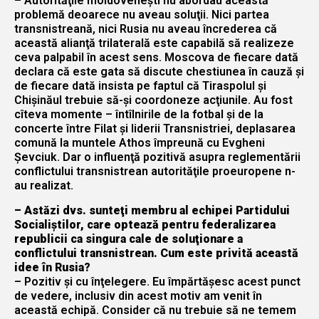
– Autorităţile moldoveneşti nu abordau această
problemă deoarece nu aveau soluţii. Nici partea
transnistreană, nici Rusia nu aveau încrederea că
această alianţă trilaterală este capabilă să realizeze
ceva palpabil în acest sens. Moscova de fiecare dată
declara că este gata să discute chestiunea în cauză şi
de fiecare dată insista pe faptul că Tiraspolul şi
Chişinăul trebuie să-şi coordoneze acţiunile. Au fost
cîteva momente – întîlnirile de la fotbal şi de la
concerte între Filat şi liderii Transnistriei, deplasarea
comună la muntele Athos împreună cu Evgheni
Şevciuk. Dar o influenţă pozitivă asupra reglementării
conflictului transnistrean autorităţile proeuropene n-
au realizat.
– Astăzi dvs. sunteţi membru al echipei Partidului
Socialiştilor, care optează pentru federalizarea
republicii ca singura cale de soluţionare a
conflictului transnistrean. Cum este privită această
idee în Rusia?
– Pozitiv şi cu înţelegere. Eu împărtăşesc acest punct
de vedere, inclusiv din acest motiv am venit în
această echipă. Consider că nu trebuie să ne temem