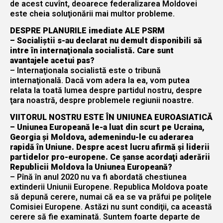
de acest cuvînt, deoarece federalizarea Moldovei
este cheia soluţionării mai multor probleme.
DESPRE PLANURILE imediate ALE PSRM
– Socialiştii s-au declarat nu demult disponibili să
intre în internaţionala socialistă. Care sunt
avantajele acetui pas?
– Internaţionala socialistă este o tribună
internaţională. Dacă vom adera la ea, vom putea
relata la toată lumea despre partidul nostru, despre
ţara noastră, despre problemele regiunii noastre.
VIITORUL NOSTRU ESTE ÎN UNIUNEA EUROASIATICĂ
– Uniunea Europeană le-a luat din scurt pe Ucraina,
Georgia şi Moldova, ademenindu-le cu aderarea
rapidă în Uniune. Despre acest lucru afirmă şi liderii
partidelor pro-europene. Ce şanse acordaţi aderării
Republicii Moldova la Uniunea Europeană?
– Pînă în anul 2020 nu va fi abordată chestiunea
extinderii Uniunii Europene. Republica Moldova poate
să depună cerere, numai că ea se va prăfui pe poliţele
Comisiei Europene. Astăzi nu sunt condiţii, ca această
cerere să fie examinată. Suntem foarte departe de