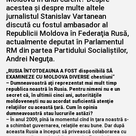
acestea şi despre multe altele
jurnalistul Stanislav Vartanean
discută cu fostul ambasador al
Republicii Moldova în Federaţia Rusă,
actualmente deputat în Parlamentul
RM din partea Partidului Socialiştilor,
Andrei Neguţa.
„RUSIA ÎNTOTDEAUNA A FOST disponibilă SĂ
EXAMINEZE CU MOLDOVA DIVERSE chestiuni”
– Dumneavoastră aţi reprezentat mai mult timp
republica noastră în Rusia. Pentru nimeni nu e un
secret că, în ultimii cinci ani, autorităţile
moldoveneşti nu au acordat suficientă atenţie
relaţiilor cu această ţară. Cum în opinia
dumneavoastră stau lucrurile astăzi?
– În anul 2009, pînă la momentul cînd în ţara noastră s-
a schimbat guvernarea, relaţiile erau bune. Dar după
aceasta Rusia a început să privească colaborarea cu