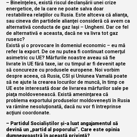
– Bineînţeles, există riscul declanşării unei crize
energetice, de la care ne poate salva doar
restabilirea relaţiilor cu Rusia. Este altceva că alianţa,
sau cineva din partidele alianţei consideră că avem ca
alternativă conducta de gaz Iaşi – Ungheni. Dar ce fel
de alternativă e aceasta, dacă ne va livra tot gaz
rusesc?
Există şi o provocare în domeniul economic – eu mă
refer la export. De ce nu putea fi continuat comerţul
asimetric cu UE? Mărfurile noastre aveau să fie
livrate în UE fără taxe, iar cu timpul ar fi devenit apte
să concureze cu produsele europene. Noi vorbim
despre aceea, că Rusia, CSI şi Uniunea Vamală poate
să ne ajute la crearea locurilor de muncă, în timp ce
UE este interesată doar de livrarea mărfurilor sale pe
piaţa moldovenească. Există ameninţarea că
problema exportului produselor moldoveneşti în Rusia
va rămîne nesoluţionată, dacă nu vor fi întreprinse
acţiuni coordonate.
– Partidul Socialiştilor şi-a luat angajamentul să
devină un „partid al poporului”. Care este opinia
dumneavoastră în această privinţă?