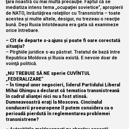
ţara noastră cu mai multă precauţie. Faptul că se
mediatiza intens tema „ocupaţiei sovietice”, apropierii
de NATO, înrăutăţirea relaţiilor cu Transnistria – toate
acestea şi multe altele, desigur, nu trezeau o reacţie
bună. Deşi Rusia întotdeauna era gata să examineze
orice întrebare.
– Cît de departe s-a ajuns şi poate fi oare corectată
situaţia?
– Pîrghiile juridice s-au păstrat. Tratatul de bază între
Republica Moldova şi Rusia există. E nevoie doar de
voinţă politică.
„NU TREBUIE SĂ NE sperie CUVÎNTUL
„FEDERALIZARE”
– În timpul unor negocieri, liderul Partidului Liberal
Mihai Ghimpu a declarat că tematica transnistreană
în cadrul alianţei nici nu a fost atinsă.
Dumneavoastră eraţi la Moscova. Cincinalul
conducerii proeuropene îl putem considera ca o
perioadă pierdută în reglementarea problemei
transnistrene?