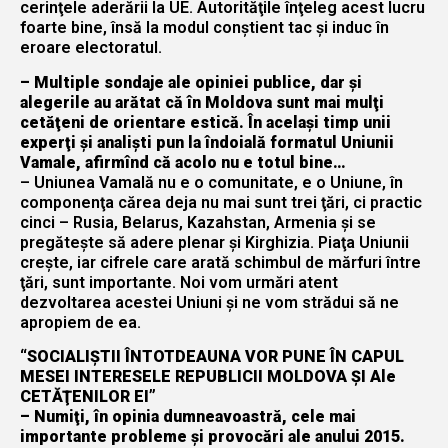
cerinţele aderării la UE. Autorităţile înţeleg acest lucru
foarte bine, însă la modul conştient tac şi induc în
eroare electoratul.
– Multiple sondaje ale opiniei publice, dar şi
alegerile au arătat că în Moldova sunt mai mulţi
cetăţeni de orientare estică. În acelaşi timp unii
experţi şi analişti pun la îndoială formatul Uniunii
Vamale, afirmînd că acolo nu e totul bine…
– Uniunea Vamală nu e o comunitate, e o Uniune, în
componenţa cărea deja nu mai sunt trei ţări, ci practic
cinci – Rusia, Belarus, Kazahstan, Armenia şi se
pregăteşte să adere plenar şi Kirghizia. Piaţa Uniunii
creşte, iar cifrele care arată schimbul de mărfuri între
ţări, sunt importante. Noi vom urmări atent
dezvoltarea acestei Uniuni şi ne vom strădui să ne
apropiem de ea.
“SOCIALIŞTII ÎNTOTDEAUNA VOR PUNE ÎN CAPUL
MESEI INTERESELE REPUBLICII MOLDOVA ŞI Ale
CETĂŢENILOR EI”
– Numiţi, în opinia dumneavoastră, cele mai
importante probleme şi provocări ale anului 2015.