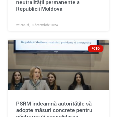
neutralității permanente a
Republicii Moldova
miercuri, 18 decembrie 2024
FOTO
PSRM îndeamnă autoritățile să
adopte măsuri concrete pentru
păstrarea și consolidarea