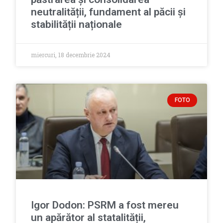
neutralității, fundament al păcii și
stabilității naționale
miercuri, 18 decembrie 2024
FOTO
Igor Dodon: PSRM a fost mereu
un apărător al statalității,