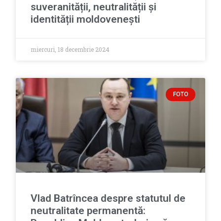
suveranității, neutralității și
identității moldovenești
miercuri, 18 decembrie 2024
FOTO
Vlad Batrîncea despre statutul de
neutralitate permanentă: