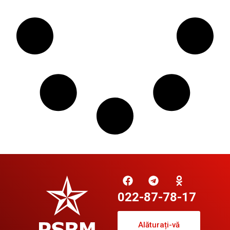
022-87-78-17
Alăturați-vă