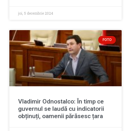
joi, 5 decembrie 2024
FOTO
Vladimir Odnostalco: În timp ce
guvernul se laudă cu indicatorii
obținuți, oamenii părăsesc țara