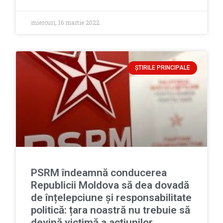
miercuri, 16 martie 2022
ȘTIRILE PRINCIPALE
PSRM îndeamnă conducerea
Republicii Moldova să dea dovadă
de înțelepciune și responsabilitate
politică: țara noastră nu trebuie să
devină victimă a acțiunilor