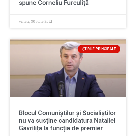
spune Corneliu Furculiță
vineri, 30 iulie 2021
ȘTIRILE PRINCIPALE
Blocul Comuniștilor și Socialiștilor
nu va susține candidatura Nataliei
Gavrilița la funcția de premier