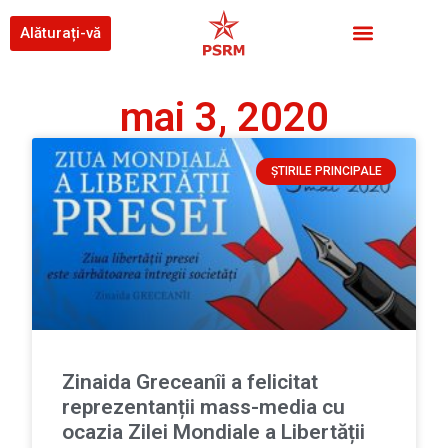
Alăturați-vă
mai 3, 2020
ȘTIRILE PRINCIPALE
Zinaida Greceanîi a felicitat
reprezentanții mass-media cu
ocazia Zilei Mondiale a Libertății