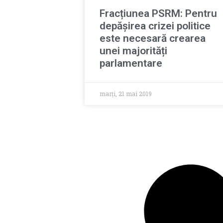
Fracțiunea PSRM: Pentru
depășirea crizei politice
este necesară crearea
unei majorități
parlamentare
marți, 21 mai 2019