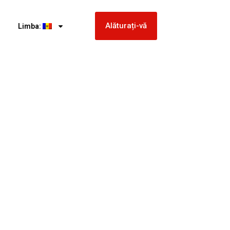
Alăturați-vă
Limba: