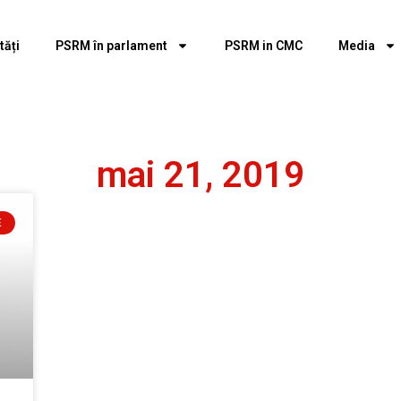
tăți
PSRM în parlament
PSRM in CMC
Media
mai 21, 2019
E