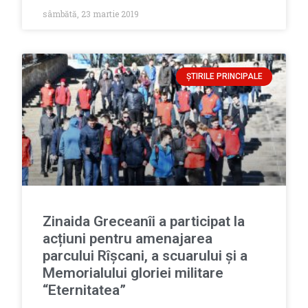
sâmbătă, 23 martie 2019
ȘTIRILE PRINCIPALE
Zinaida Greceanîi a participat la
acțiuni pentru amenajarea
parcului Rîșcani, a scuarului și a
Memorialului gloriei militare
“Eternitatea”