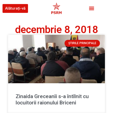
Alăturați-vă
decembrie 8, 2018
ȘTIRILE PRINCIPALE
Zinaida Greceanîi s-a întîlnit cu
locuitorii raionului Briceni