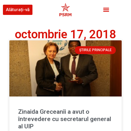
Alăturați-vă
octombrie 17, 2018
ȘTIRILE PRINCIPALE
Zinaida Greceanîi a avut o
întrevedere cu secretarul general
al UIP