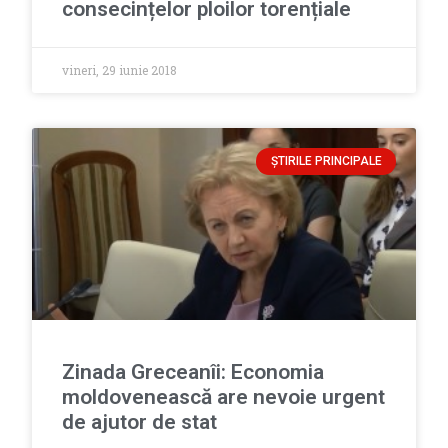
consecințelor ploilor torențiale
vineri, 29 iunie 2018
ȘTIRILE PRINCIPALE
Zinada Greceanîi: Economia
moldovenească are nevoie urgent
de ajutor de stat