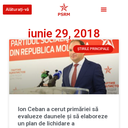
Alăturați-vă
iunie 29, 2018
ȘTIRILE PRINCIPALE
Ion Ceban a cerut primăriei să
evalueze daunele și să elaboreze
un plan de lichidare a