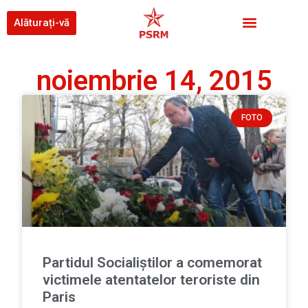
Alăturați-vă
noiembrie 14, 2015
FOTO
Partidul Socialiştilor a comemorat
victimele atentatelor teroriste din
Paris