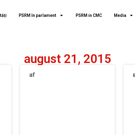
tăți
PSRM în parlament
PSRM in CMC
Media
august 21, 2015
af