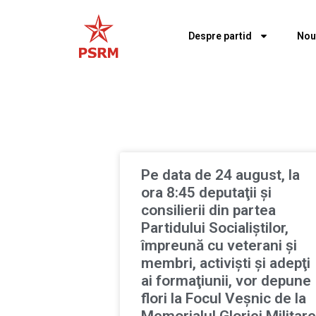
Despre partid
Nou
Pe data de 24 august, la
ora 8:45 deputaţii şi
consilierii din partea
Partidului Socialiştilor,
împreună cu veterani şi
membri, activişti şi adepţi
ai formaţiunii, vor depune
flori la Focul Veşnic de la
Memorialul Gloriei Militare