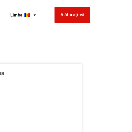
Alăturați-vă
Limba:
ва