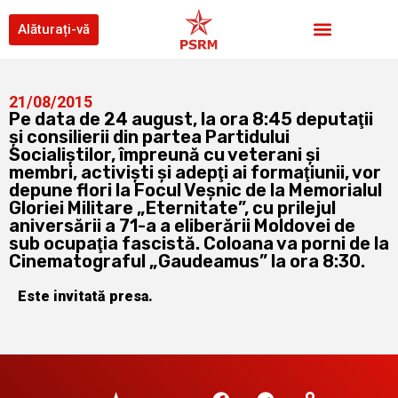
Alăturați-vă
21/08/2015
Pe data de 24 august, la ora 8:45 deputaţii
şi consilierii din partea Partidului
Socialiştilor, împreună cu veterani şi
membri, activişti şi adepţi ai formaţiunii, vor
depune flori la Focul Veşnic de la Memorialul
Gloriei Militare „Eternitate”, cu prilejul
aniversării a 71-a a eliberării Moldovei de
sub ocupaţia fascistă. Coloana va porni de la
Cinematograful „Gaudeamus” la ora 8:30.
Este invitată presa.