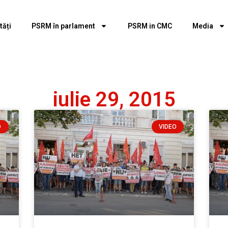
tăți
PSRM în parlament
PSRM in CMC
Media
iulie 29, 2015
O
VIDEO