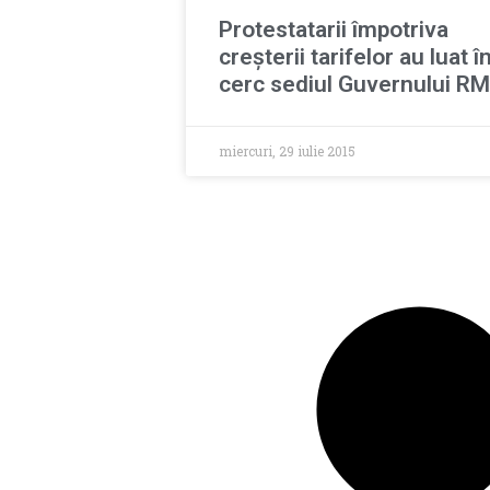
Protestatarii împotriva
creşterii tarifelor au luat î
cerc sediul Guvernului RM
miercuri, 29 iulie 2015