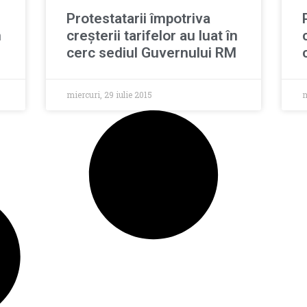
Protestatarii împotriva
n
creşterii tarifelor au luat în
cerc sediul Guvernului RM
miercuri, 29 iulie 2015
m