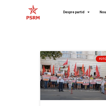
Despre partid
Nou
FOT