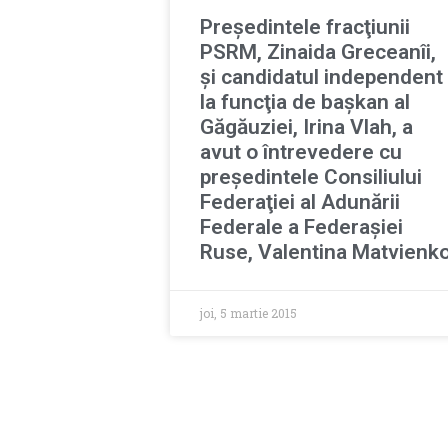
Preşedintele fracţiunii
PSRM, Zinaida Greceanîi,
şi candidatul independent
la funcţia de başkan al
Găgăuziei, Irina Vlah, a
avut o întrevedere cu
preşedintele Consiliului
Federaţiei al Adunării
Federale a Federaşiei
Ruse, Valentina Matvienk
joi, 5 martie 2015