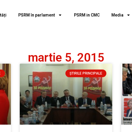
tăți
PSRM în parlament
PSRM in CMC
Media
martie 5, 2015
E
ȘTIRILE PRINCIPALE