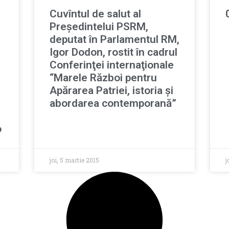
Cuvîntul de salut al
Preşedintelui PSRM,
deputat în Parlamentul RM,
Igor Dodon, rostit în cadrul
Conferinţei internaţionale
“Marele Război pentru
Apărarea Patriei, istoria şi
abordarea contemporană”
o
joi, 5 martie 2015
j