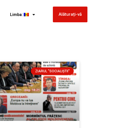
Alăturați-vă
Limba:
ZIARUL "SOCIALIŞTII"