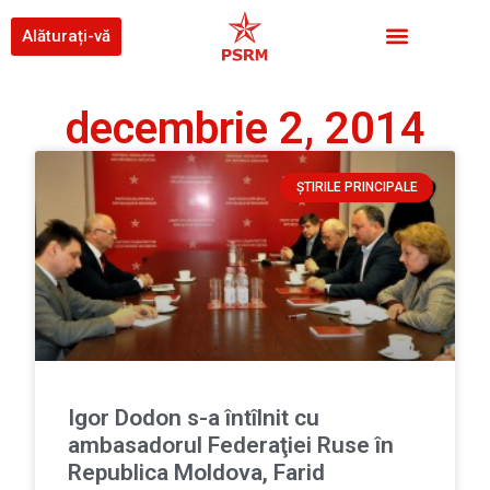
Alăturați-vă
decembrie 2, 2014
ȘTIRILE PRINCIPALE
Igor Dodon s-a întîlnit cu
ambasadorul Federaţiei Ruse în
Republica Moldova, Farid