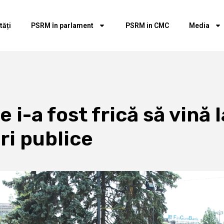
tăți
PSRM în parlament
PSRM in CMC
Media
 i-a fost frică să vină 
ri publice