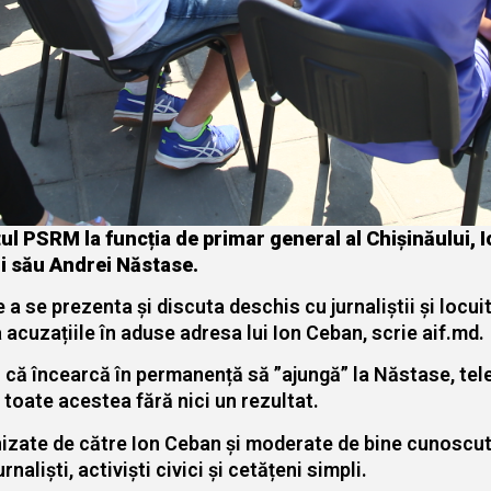
l PSRM la funcția de primar general al Chișinăului, Io
i său Andrei Năstase.
 a se prezenta și discuta deschis cu jurnaliștii și locui
acuzațiile în aduse adresa lui Ion Ceban, scrie aif.md.
l că încearcă în permanență să ”ajungă” la Năstase, tele
u toate acestea fără nici un rezultat.
izate de către Ion Ceban și moderate de bine cunoscutu
rnaliști, activiști civici și cetățeni simpli.