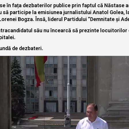
se în fața dezbaterilor publice prin faptul că Năstase aș
u să participe la emisiunea jurnalistului Anatol Golea, 
Lorenei Bogza. Însă, liderul Partidului ”Demnitate și Ad
ntracandidatul său nu încearcă să prezinte locuitorilor 
italei.
rundă de dezbateri.