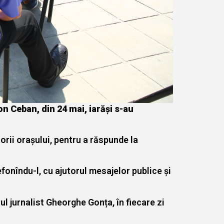
n Ceban, din 24 mai, iarăși s-au
torii orașului, pentru a răspunde la
fonîndu-l, cu ajutorul mesajelor publice și
l jurnalist Gheorghe Gonța, în fiecare zi