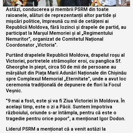
Astăzi, conducerea și membrii PSRM din toate
raioanele, alături de reprezentanții altor partide și
mișcări politice, împreună cu mii de cetățeni ai
Republicii Moldova, fără lozinci și drapele de partid, au
participat la Marșul Memoriei și al „Regimentului
Nemuritor”, organizat de Comitetul Național
Coordonator „Victoria”.
Purtând drapelele Republicii Moldova, drapelul roșu al
Victoriei, portretele strămoșilor eroi, cu panglica Sf.
Gheorghe în piept, circa 50 de mii de persoane au
mărșăluit din Piața Marii Adunări Naționale din Chișinău
spre Complexul Memorial „Eternitate”, unde a avut loc
ceremonia tradițională de depunere de flori la Focul
Veșnic.
”9 mai a fost, este și va fi Ziua Victoriei în Moldova. În
același timp, este o zi a Păcii. Suntem împotriva
războiului, oriunde s-ar întâmpla, pentru că este o
tragedie pentru orice popor”, a menționat Igor Dodon.
Liderul PSRM a menționat că a venit astăzi la