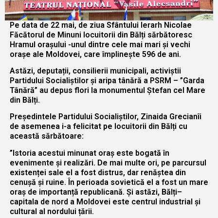
Pe data de 22 mai, de ziua Sfântului Ierarh Nicolae
Făcătorul de Minuni locuitorii din Bălți sărbătoresc
Hramul orașului -unul dintre cele mai mari și vechi
orașe ale Moldovei, care împlinește 596 de ani.
Astăzi, deputații, consilierii municipali, activiștii
Partidului Socialiștilor și aripa tânără a PSRM – ”Garda
Tânără” au depus flori la monumentul Ștefan cel Mare
din Bălți.
Președintele Partidului Socialiștilor, Zinaida Grecianîi
de asemenea i-a felicitat pe locuitorii din Bălți cu
această sărbătoare:
”Istoria acestui minunat oraș este bogată în
evenimente și realizări. De mai multe ori, pe parcursul
existenței sale el a fost distrus, dar renăștea din
cenușă și ruine. În perioada sovietică el a fost un mare
oraș de importanță republicană. Și astăzi, Bălți–
capitala de nord a Moldovei este centrul industrial și
cultural al nordului țării.