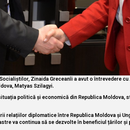
 Socialiștilor, Zinaida Greceanîi a avut o întrevedere c
ldova, Matyas Szilagyi.
 situația politică și economică din Republica Moldova, s
rii relațiilor diplomatice între Republica Moldova și U
stre va continua să se dezvolte în beneficiul țărilor și