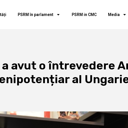
tăți
PSRM în parlament
PSRM in CMC
Media
i a avut o întrevedere
lenipotențiar al Ungarie