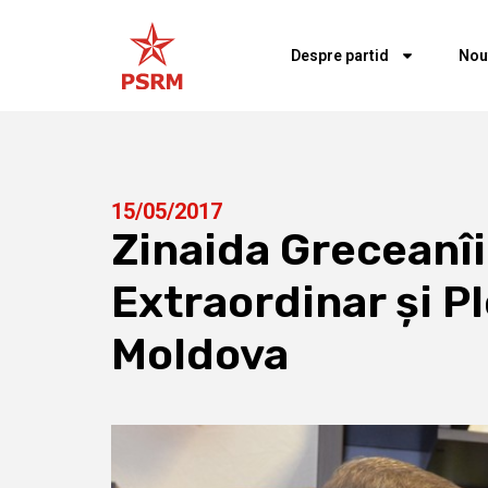
Despre partid
Nou
15/05/2017
Zinaida Greceanî
Extraordinar și P
Moldova