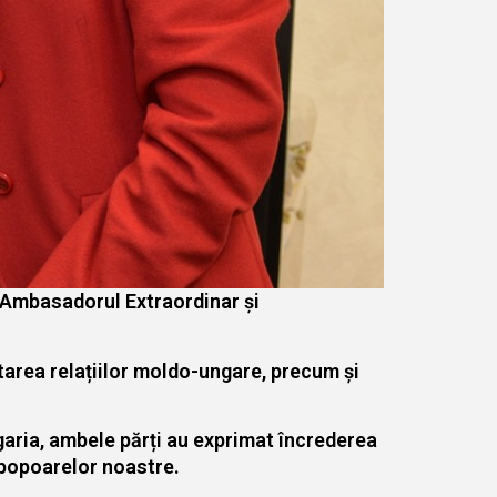
u Ambasadorul Extraordinar și
tarea relațiilor moldo-ungare, precum și
ngaria, ambele părți au exprimat încrederea
 popoarelor noastre.